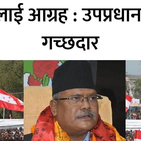
लाई आग्रह : उपप्रधानमन
गच्छदार