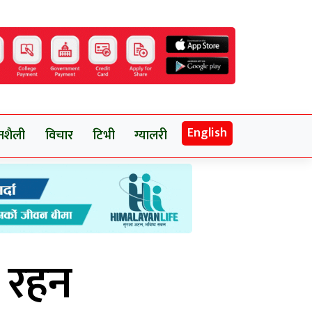
English
नशैली
विचार
टिभी
ग्यालरी
त रहन