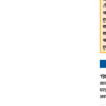
‘झि
सा
घर
अव