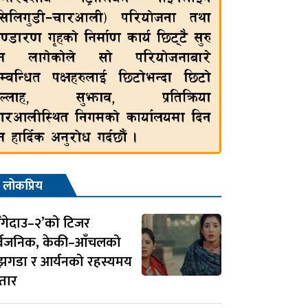
लोकप्रिय
ँगेदाउ–२’को टिजर
र्वजनिक, केकी–आँचलको
झगडा र आर्यनको रहस्यमय
तार