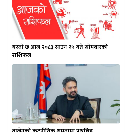
यस्‍तो छ आज २०८३ साउन २५ गते सोमबारको
राशिफल
बालेनको कूटनीतिक क्षमतामा प्रश्नचिह्न