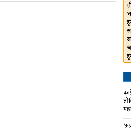
कां
तोक
महा
‘अग्