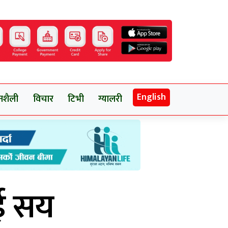
English
नशैली
विचार
टिभी
ग्यालरी
दुई सय