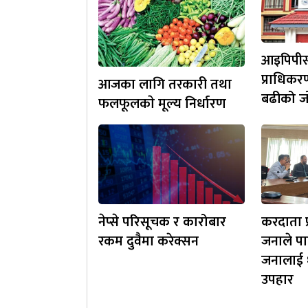
आइपिपीस
प्राधिकर
आजका लागि तरकारी तथा
बढीको 
फलफूलकाे मूल्य निर्धारण
नेप्से परिसूचक र कारोबार
करदाता प्
रकम दुवैमा करेक्सन
जनाले प
जनालाई 
उपहार