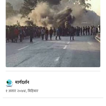
मार्गदर्शन
१ असार २०७४, बिहिबार