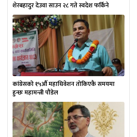
शेरबहादुर देउवा साउन २८ गते स्वदेश फर्किने
कांग्रेसको १५औँ महाधिवेशन तोकिएकै समयमा
हुन्छः महामन्त्री पौडेल