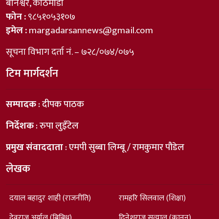
बानेश्वर, काठमाडौँ
फोन :
९८५१०५३१०७
इमेल :
margadarsannews@gmail.com
सूचना विभाग दर्ता नं. – ७२८/०७४/०७५
टिम मार्गदर्शन
सम्पादक
: दीपक पाठक
निर्देशक
: रुपा लुइँटेल
प्रमुख संवाददाता
: एमपी सुब्बा लिम्बू / रामकुमार पौडेल
लेखक
दयाल बहादुर शाही (राजनीति)
रामहरि सिलवाल (शिक्षा)
देवराज अर्याल (बिबिध)
दिनेशराज सत्याल (कानून)