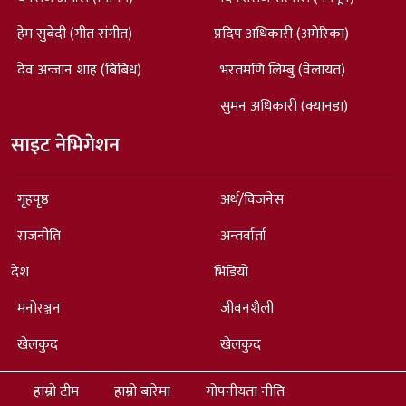
हेम सुबेदी (गीत संगीत)
प्रदिप अधिकारी (अमेरिका)
देव अन्जान शाह (बिबिध)
भरतमणि लिम्बु (वेलायत)
सुमन अधिकारी (क्यानडा)
साइट नेभिगेशन
गृहपृष्ठ
अर्थ/विजनेस
राजनीति
अन्तर्वार्ता
देश
भिडियो
मनोरञ्जन
जीवनशैली
खेलकुद
खेलकुद
हाम्रो टीम
हाम्रो बारेमा
गोपनीयता नीति