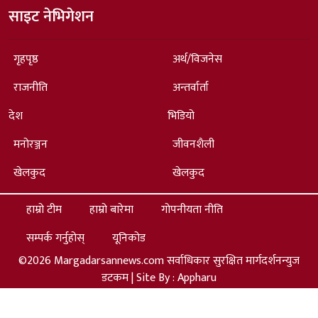
साइट नेभिगेशन
गृहपृष्ठ
अर्थ/विजनेस
राजनीति
अन्तर्वार्ता
देश
भिडियो
मनोरञ्जन
जीवनशैली
खेलकुद
खेलकुद
हाम्रो टीम
हाम्रो बारेमा
गोपनीयता नीति
सम्पर्क गर्नुहोस्
यूनिकोड
©2026 Margadarsannews.com सर्वाधिकार सुरक्षित मार्गदर्शनन्युज
डटकम | Site By :
Appharu