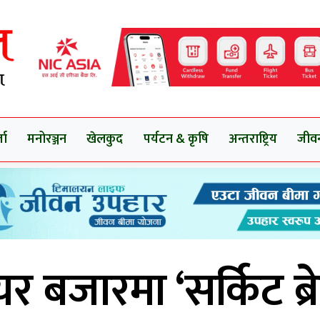
ता
मनोरञ्जन
खेलकुद
पर्यटन & कृषि
अन्तराष्ट्रिय
जीव
यर बजारमा ‘सर्किट ब्र