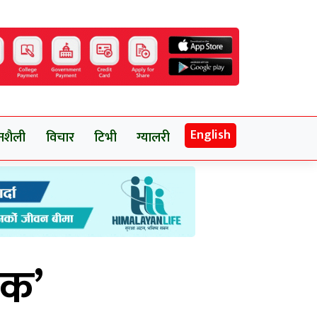
English
नशैली
विचार
टिभी
ग्यालरी
ेक’