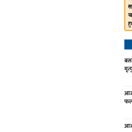
बसक
मृत्य
आज
फलफ
आज