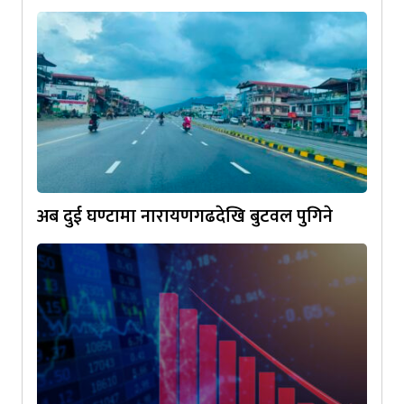
अब दुई घण्टामा नारायणगढदेखि बुटवल पुगिने