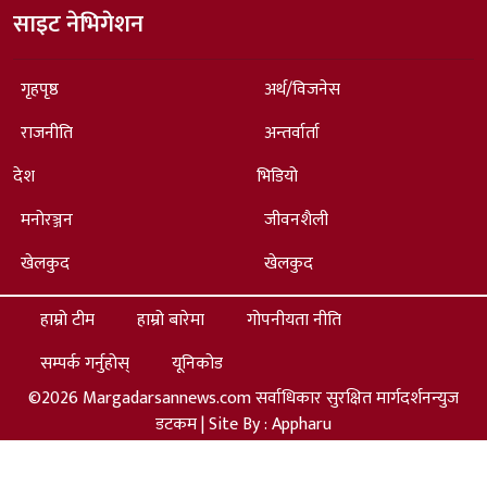
साइट नेभिगेशन
गृहपृष्ठ
अर्थ/विजनेस
राजनीति
अन्तर्वार्ता
देश
भिडियो
मनोरञ्जन
जीवनशैली
खेलकुद
खेलकुद
हाम्रो टीम
हाम्रो बारेमा
गोपनीयता नीति
सम्पर्क गर्नुहोस्
यूनिकोड
©2026 Margadarsannews.com सर्वाधिकार सुरक्षित मार्गदर्शनन्युज
डटकम | Site By :
Appharu