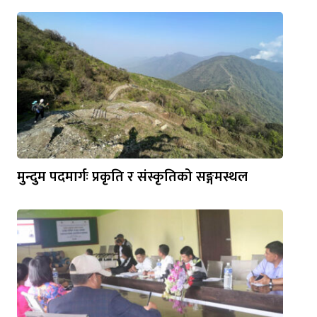
मुन्दुम पदमार्गः प्रकृति र संस्कृतिको सङ्गमस्थल