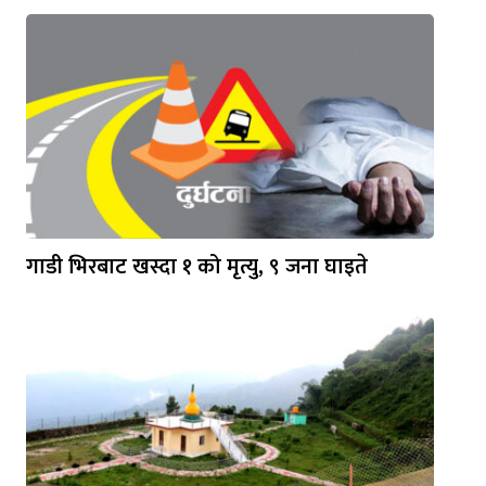
गाडी भिरबाट खस्दा १ को मृत्यु, ९ जना घाइते