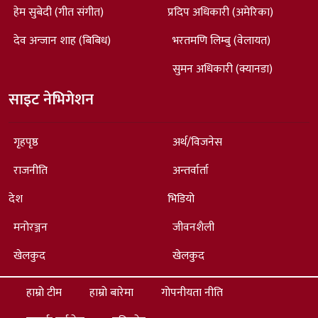
हेम सुबेदी (गीत संगीत)
प्रदिप अधिकारी (अमेरिका)
देव अन्जान शाह (बिबिध)
भरतमणि लिम्बु (वेलायत)
सुमन अधिकारी (क्यानडा)
साइट नेभिगेशन
गृहपृष्ठ
अर्थ/विजनेस
राजनीति
अन्तर्वार्ता
देश
भिडियो
मनोरञ्जन
जीवनशैली
खेलकुद
खेलकुद
हाम्रो टीम
हाम्रो बारेमा
गोपनीयता नीति