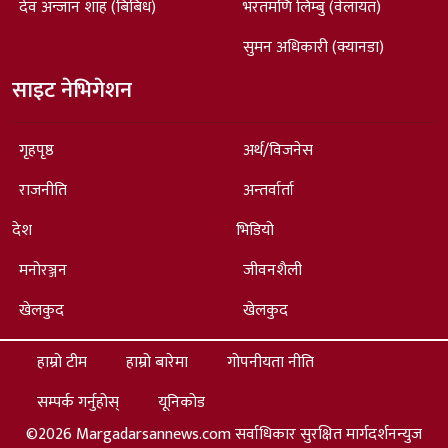
देव अन्जान शाह (बिबिध)
भरतमणि लिम्बु (वेलायत)
सुमन अधिकारी (क्यानडा)
साइट नेभिगेशन
गृहपृष्ठ
अर्थ/विजनेस
राजनीति
अन्तर्वार्ता
देश
भिडियो
मनोरञ्जन
जीवनशैली
खेलकुद
खेलकुद
हाम्रो टीम
हाम्रो बारेमा
गोपनीयता नीति
सम्पर्क गर्नुहोस्
यूनिकोड
©2026 Margadarsannews.com सर्वाधिकार सुरक्षित मार्गदर्शनन्युज