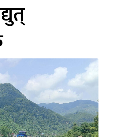
युत्
ु