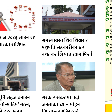
 आज २०८३ साउन २१
समस्याग्रस्त शिव शिखर र
ीबारको राशिफल
पशुपति सहकारीका ४२
बचतकर्ताले पाए रकम फिर्ता
ूर्ति सहज बनाउन
सरकार संकटमा पर्दा
स्पोन्स टिम’ गठन,
जनताको ध्यान मोड्न
परे हटलाइनमा
विषयान्तर गरिरहेको