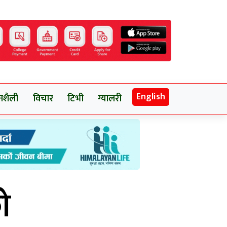
English
नशैली
विचार
टिभी
ग्यालरी
ो