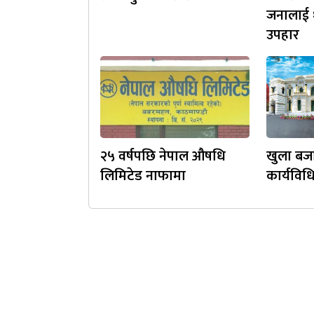
जनालाई 
उपहार
२५ वर्षपछि नेपाल औषधि
खुला बजा
लिमिटेड नाफामा
कार्यविध