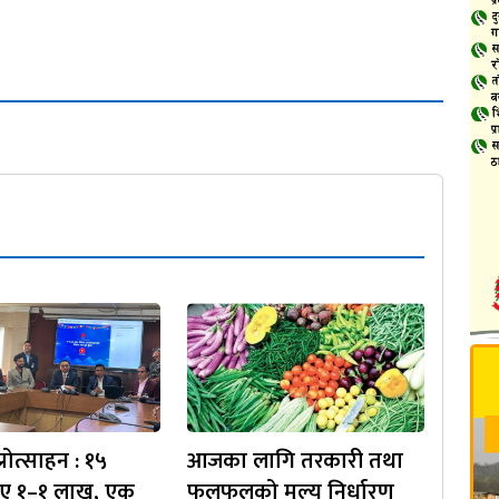
रोत्साहन : १५
आजका लागि तरकारी तथा
ाए १–१ लाख, एक
फलफूलको मूल्य निर्धारण