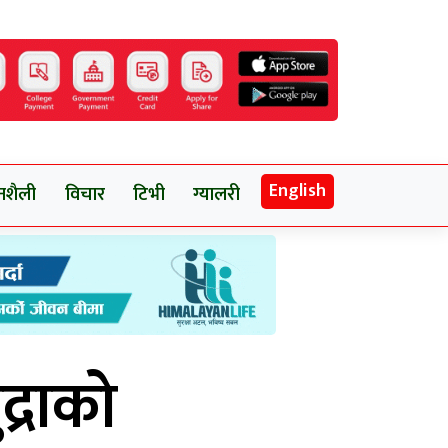
English
नशैली
विचार
टिभी
ग्यालरी
्राको