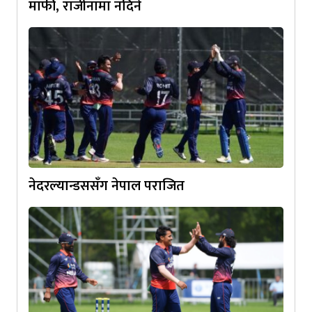
माफी, राजीनामा नदिने
नेदरल्यान्डससँग नेपाल पराजित