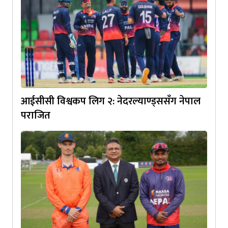
आईसीसी विश्वकप लिग २: नेदरल्याण्ड्ससँग नेपाल
पराजित