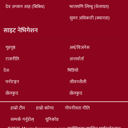
देव अन्जान शाह (बिबिध)
भरतमणि लिम्बु (वेलायत)
सुमन अधिकारी (क्यानडा)
साइट नेभिगेशन
गृहपृष्ठ
अर्थ/विजनेस
राजनीति
अन्तर्वार्ता
देश
भिडियो
मनोरञ्जन
जीवनशैली
खेलकुद
खेलकुद
हाम्रो टीम
हाम्रो बारेमा
गोपनीयता नीति
सम्पर्क गर्नुहोस्
यूनिकोड