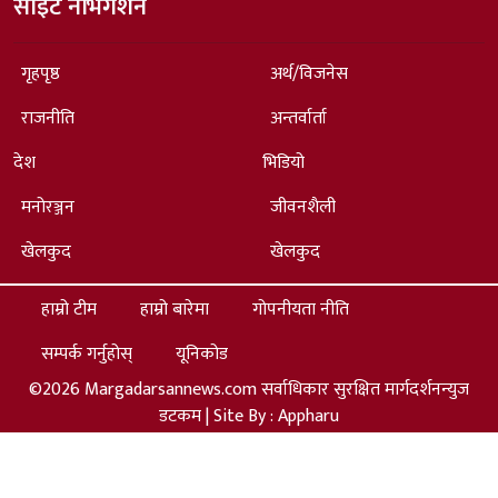
साइट नेभिगेशन
गृहपृष्ठ
अर्थ/विजनेस
राजनीति
अन्तर्वार्ता
देश
भिडियो
मनोरञ्जन
जीवनशैली
खेलकुद
खेलकुद
हाम्रो टीम
हाम्रो बारेमा
गोपनीयता नीति
सम्पर्क गर्नुहोस्
यूनिकोड
©2026 Margadarsannews.com सर्वाधिकार सुरक्षित मार्गदर्शनन्युज
डटकम | Site By :
Appharu