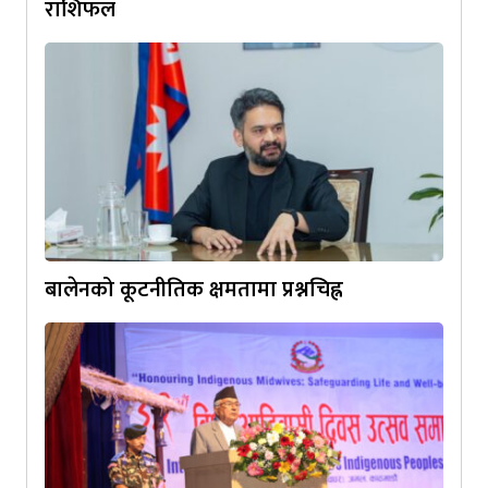
राशिफल
बालेनको कूटनीतिक क्षमतामा प्रश्नचिह्न