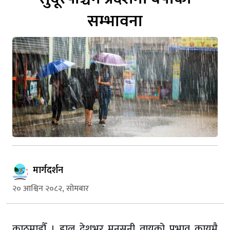
सम्भावना
मार्गदर्शन
२० आश्विन २०८२, सोमबार
काठमाडौँ । हाल देशभर मनसुनी वायुको प्रभाव कायमै