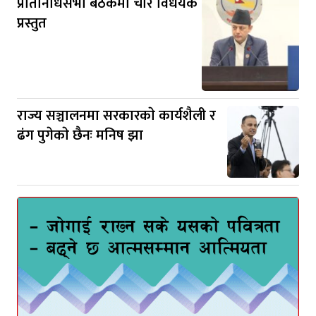
प्रतिनिधिसभा बैठकमा चार विधेयक
प्रस्तुत
राज्य सञ्चालनमा सरकारकाे कार्यशैली र
ढंग पुगेकाे छैनः मनिष झा