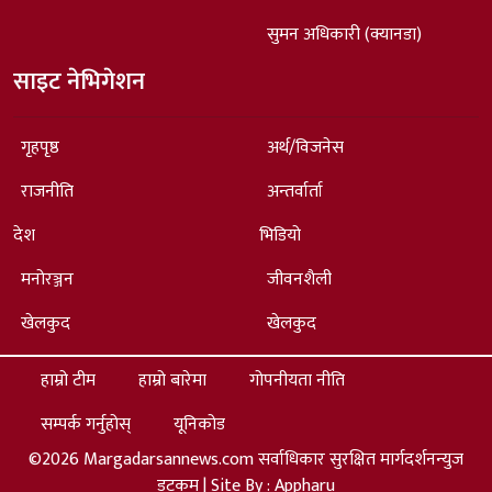
सुमन अधिकारी (क्यानडा)
साइट नेभिगेशन
गृहपृष्ठ
अर्थ/विजनेस
राजनीति
अन्तर्वार्ता
देश
भिडियो
मनोरञ्जन
जीवनशैली
खेलकुद
खेलकुद
हाम्रो टीम
हाम्रो बारेमा
गोपनीयता नीति
सम्पर्क गर्नुहोस्
यूनिकोड
©2026 Margadarsannews.com सर्वाधिकार सुरक्षित मार्गदर्शनन्युज
डटकम | Site By :
Appharu