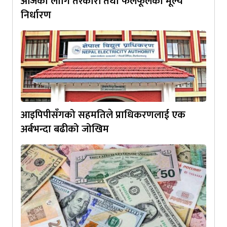
आजका लागि तरकारी तथा फलफूलकाे मूल्य
निर्धारण
आइपिपीसँगको सहमतिले प्राधिकरणलाई एक
अर्बभन्दा बढीको जोखिम