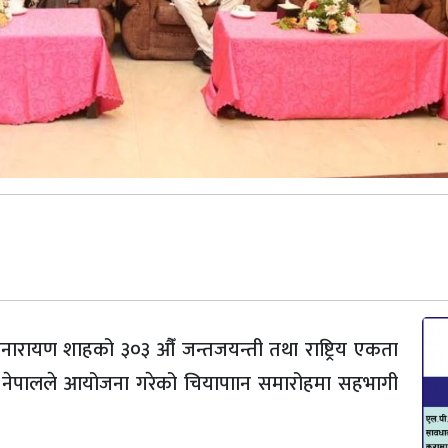
थ्वीनारायण शाहको ३०३ औँ जन्तजयन्ती तथा राष्ट्रिय एकता
ार्टी, नेपालले आयोजना गरेको चियापाान समारोहमा सहभागी