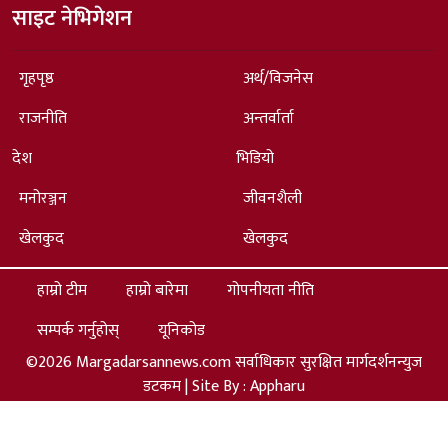
साइट नेभिगेशन
गृहपृष्ठ
अर्थ/विजनेस
राजनीति
अन्तर्वार्ता
देश
भिडियो
मनोरञ्जन
जीवनशैली
खेलकुद
खेलकुद
हाम्रो टीम
हाम्रो बारेमा
गोपनीयता नीति
सम्पर्क गर्नुहोस्
यूनिकोड
©2026 Margadarsannews.com सर्वाधिकार सुरक्षित मार्गदर्शनन्युज
डटकम | Site By :
Appharu