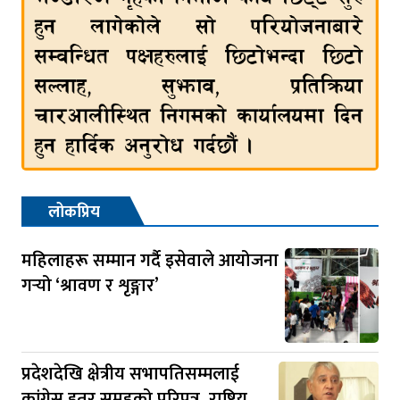
लोकप्रिय
महिलाहरू सम्मान गर्दै इसेवाले आयोजना
गर्‍यो ‘श्रावण र शृङ्गार’
प्रदेशदेखि क्षेत्रीय सभापतिसम्मलाई
कांग्रेस इतर समूहको परिपत्र, राष्ट्रिय