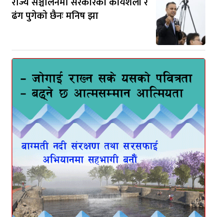
राज्य सञ्चालनमा सरकारकाे कार्यशैली र
ढंग पुगेकाे छैनः मनिष झा