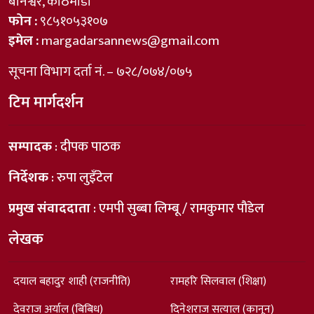
बानेश्वर, काठमाडौँ
फोन :
९८५१०५३१०७
इमेल :
margadarsannews@gmail.com
सूचना विभाग दर्ता नं. – ७२८/०७४/०७५
टिम मार्गदर्शन
सम्पादक
: दीपक पाठक
निर्देशक
: रुपा लुइँटेल
प्रमुख संवाददाता
: एमपी सुब्बा लिम्बू / रामकुमार पौडेल
लेखक
दयाल बहादुर शाही (राजनीति)
रामहरि सिलवाल (शिक्षा)
देवराज अर्याल (बिबिध)
दिनेशराज सत्याल (कानून)