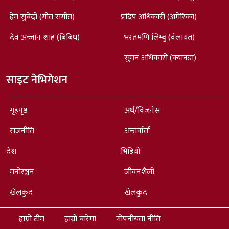
हेम सुबेदी (गीत संगीत)
प्रदिप अधिकारी (अमेरिका)
देव अन्जान शाह (बिबिध)
भरतमणि लिम्बु (वेलायत)
सुमन अधिकारी (क्यानडा)
साइट नेभिगेशन
गृहपृष्ठ
अर्थ/विजनेस
राजनीति
अन्तर्वार्ता
देश
भिडियो
मनोरञ्जन
जीवनशैली
खेलकुद
खेलकुद
हाम्रो टीम
हाम्रो बारेमा
गोपनीयता नीति