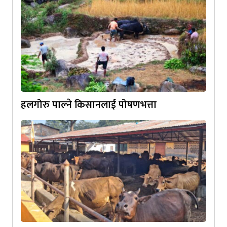
हलगोरु पाल्ने किसानलाई पोषणभत्ता