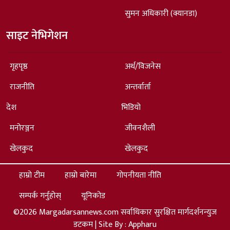
सुमन अधिकारी (क्यानडा)
साइट नेभिगेशन
गृहपृष्ठ
अर्थ/विजनेस
राजनीति
अन्तर्वार्ता
देश
भिडियो
मनोरञ्जन
जीवनशैली
खेलकुद
खेलकुद
हाम्रो टीम
हाम्रो बारेमा
गोपनीयता नीति
सम्पर्क गर्नुहोस्
यूनिकोड
©2026 Margadarsannews.com सर्वाधिकार सुरक्षित मार्गदर्शनन्युज
डटकम | Site By :
Appharu