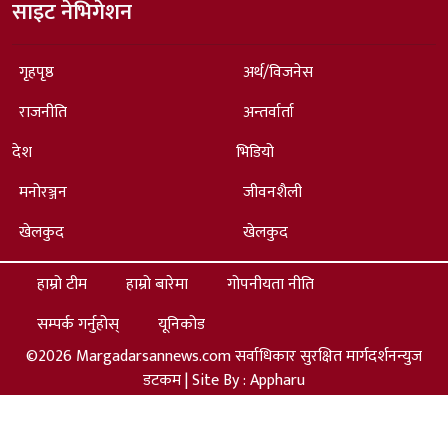
साइट नेभिगेशन
गृहपृष्ठ
अर्थ/विजनेस
राजनीति
अन्तर्वार्ता
देश
भिडियो
मनोरञ्जन
जीवनशैली
खेलकुद
खेलकुद
हाम्रो टीम
हाम्रो बारेमा
गोपनीयता नीति
सम्पर्क गर्नुहोस्
यूनिकोड
©2026 Margadarsannews.com सर्वाधिकार सुरक्षित मार्गदर्शनन्युज
डटकम | Site By :
Appharu