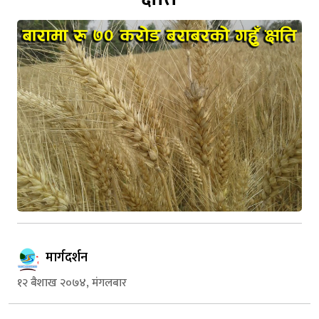
मार्गदर्शन
१२ बैशाख २०७४, मंगलबार