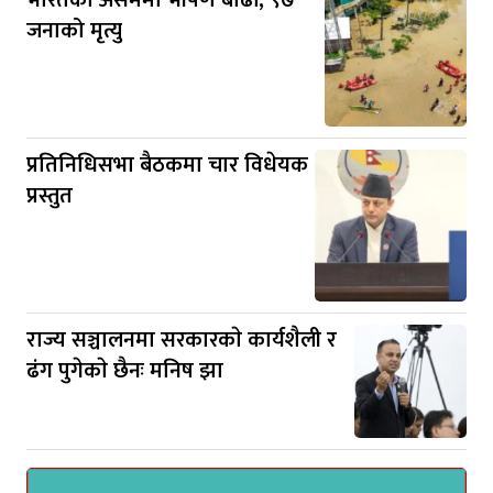
भारतको असममा भीषण बाढी, ९७
जनाको मृत्यु
प्रतिनिधिसभा बैठकमा चार विधेयक
प्रस्तुत
राज्य सञ्चालनमा सरकारकाे कार्यशैली र
ढंग पुगेकाे छैनः मनिष झा