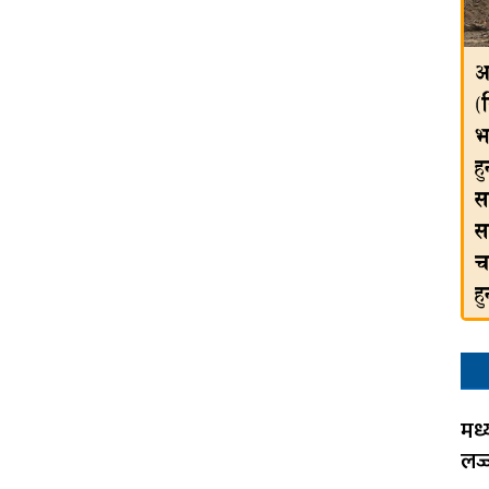
मध्
लज्