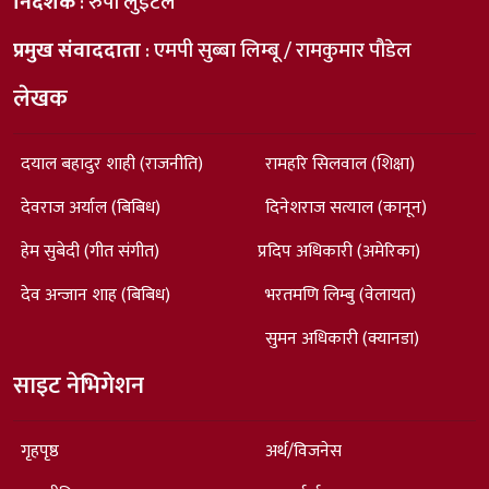
निर्देशक
: रुपा लुइँटेल
प्रमुख संवाददाता
: एमपी सुब्बा लिम्बू / रामकुमार पौडेल
लेखक
दयाल बहादुर शाही (राजनीति)
रामहरि सिलवाल (शिक्षा)
देवराज अर्याल (बिबिध)
दिनेशराज सत्याल (कानून)
हेम सुबेदी (गीत संगीत)
प्रदिप अधिकारी (अमेरिका)
देव अन्जान शाह (बिबिध)
भरतमणि लिम्बु (वेलायत)
सुमन अधिकारी (क्यानडा)
साइट नेभिगेशन
गृहपृष्ठ
अर्थ/विजनेस