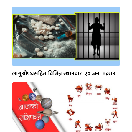
लागुऔषधसहित विभिन्न स्थानबाट २० जना पक्राउ