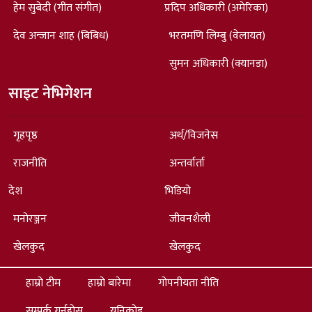
हेम सुबेदी (गीत संगीत)
प्रदिप अधिकारी (अमेरिका)
देव अन्जान शाह (बिबिध)
भरतमणि लिम्बु (वेलायत)
सुमन अधिकारी (क्यानडा)
साइट नेभिगेशन
गृहपृष्ठ
अर्थ/विजनेस
राजनीति
अन्तर्वार्ता
देश
भिडियो
मनोरञ्जन
जीवनशैली
खेलकुद
खेलकुद
हाम्रो टीम
हाम्रो बारेमा
गोपनीयता नीति
सम्पर्क गर्नुहोस्
यूनिकोड