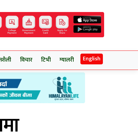
English
नशैली
विचार
टिभी
ग्यालरी
नमा