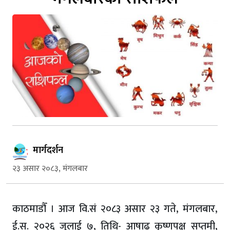
मार्गदर्शन
२३ असार २०८३, मंगलबार
काठमाडौँ । आज वि.सं २०८३ असार २३ गते, मंगलबार,
ई.स. २०२६ जुलाई ७, तिथि- आषाढ कृष्णपक्ष सप्तमी,