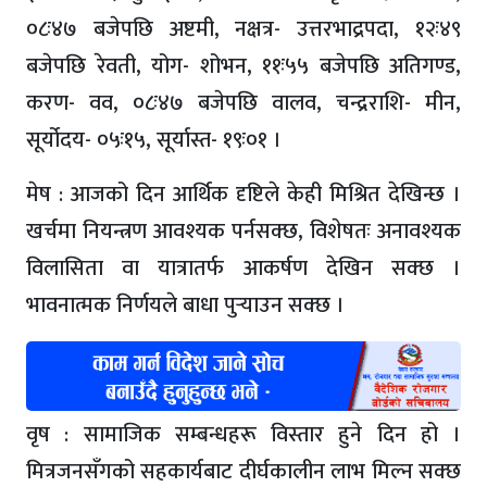
०८ः४७ बजेपछि अष्टमी, नक्षत्र- उत्तरभाद्रपदा, १२ः४९
बजेपछि रेवती, योग- शोभन, ११ः५५ बजेपछि अतिगण्ड,
करण- वव, ०८ः४७ बजेपछि वालव, चन्द्रराशि- मीन,
सूर्योदय- ०५ः१५, सूर्यास्त- १९ः०१ ।
मेष : आजको दिन आर्थिक दृष्टिले केही मिश्रित देखिन्छ ।
खर्चमा नियन्त्रण आवश्यक पर्नसक्छ, विशेषतः अनावश्यक
विलासिता वा यात्रातर्फ आकर्षण देखिन सक्छ ।
भावनात्मक निर्णयले बाधा पुर्‍याउन सक्छ ।
वृष : सामाजिक सम्बन्धहरू विस्तार हुने दिन हो ।
मित्रजनसँगको सहकार्यबाट दीर्घकालीन लाभ मिल्न सक्छ