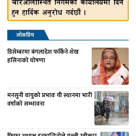
लोकप्रिय
डिसेम्बरमा बंगलादेश फर्किने शेख
हसिनाको घोषणा
मनसुनी वायुको प्रभावः यी स्थानमा भारी
वर्षाको सम्भावना
फिफा अध्यक्ष इन्फान्टिनोले गल्ती स्वीकार