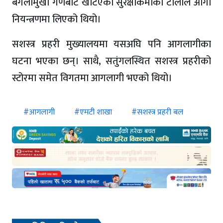
बंगलामुखी गणबाट खटिएको सुरक्षाकर्मीको टोलीले आगो
नियन्त्रणमा लिएको थियो।
सशस्त्र प्रहरी मुख्यालयमा यसअघि पनि आगलागीका
घटना भएका छन्। साथै, सतुंगलस्थित सशस्त्र प्रहरीको
स्टोरमा समेत विगतमा आगलागी भएको थियो।
#आगलागी
#एमटी शाखा
#सशस्त्र प्रहरी बल