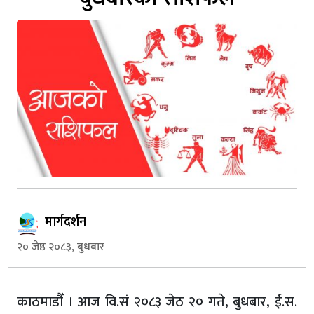
मार्गदर्शन
२० जेष्ठ २०८३, बुधबार
काठमाडौँ । आज वि.सं २०८३ जेठ २० गते, बुधबार, ई.स.