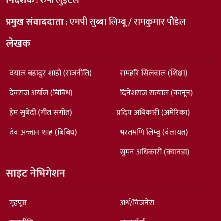
निर्देशक
: रुपा लुइँटेल
प्रमुख संवाददाता
: एमपी सुब्बा लिम्बू / रामकुमार पौडेल
लेखक
दयाल बहादुर शाही (राजनीति)
रामहरि सिलवाल (शिक्षा)
देवराज अर्याल (बिबिध)
दिनेशराज सत्याल (कानून)
हेम सुबेदी (गीत संगीत)
प्रदिप अधिकारी (अमेरिका)
देव अन्जान शाह (बिबिध)
भरतमणि लिम्बु (वेलायत)
सुमन अधिकारी (क्यानडा)
साइट नेभिगेशन
गृहपृष्ठ
अर्थ/विजनेस