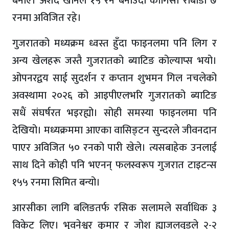
बनाए। अर्शद खानले १५ रन बनाउँदा कागिसो राबाडा ७
रनमा अविजित रहे।
गुजरातको मध्यक्रम ध्वस्त हुँदा फाइनलमा पनि लिग र
अन्य खेलहरू जस्तै गुजरातको ब्याटिङ कोल्याप्स भयो।
ओपनरद्वय साई सुदर्शन र कप्तान शुभमन गिल नचलेको
अवस्थामा २०२६ को आइपीएलभरि गुजरातको ब्याटिङ
सधैं संघर्षरत भइरह्यो। सोही समस्या फाइनलमा पनि
देखियो। मध्यक्रममा आएका वासिङ्टन सुन्दरले जीवनदान
पाएर अविजित ५० रनको पारी खेले। त्यसबाहेक उनलाई
साथ दिने कोही पनि भएनन् फलस्वरूप गुजरात टाइटन्स
१५५ रनमा सिमित बन्यो।
आरसीका लागि बलिङतर्फ रसिक सलामले सर्वाधिक ३
विकेट लिए। भुवनेश्वर कुमार र जोश ह्याजलवुडले २-२