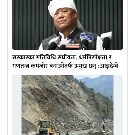
सरकारका गतिविधि संघीयता, धर्मनिरपेक्षता र
गणतन्त्र कमजोर बनाउनेतर्फ उन्मुख छन् : आङ्देम्बे