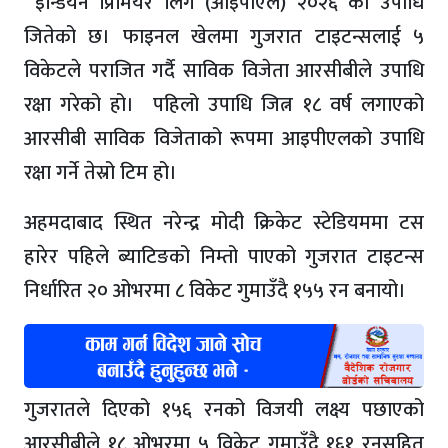
इन्डियन प्रिमियर लिग (आइपीएल) २०२६ को उपाधि
जितेको छ। फाइनल खेलमा गुजरात टाइटन्सलाई ५
विकेटले पराजित गर्दै साविक विजेता आरसीबीले उपाधि
रक्षा गरेको हो। पहिलो उपाधि जित्न १८ वर्ष लगाएको
आरसीबी साविक विजेताको रूपमा आइपीएलको उपाधि
रक्षा गर्ने तेस्रो टिम हो।
अहमदाबाद स्थित नरेन्द्र मोदी क्रिकेट स्टेडियममा टस
हारेर पहिले ब्याटिङको निम्तो पाएको गुजरात टाइटन्स
निर्धारित २० ओभरमा ८ विकेट गुमाउँदै १५५ रन बनायो।
गुजरातले दिएको १५६ रनको विजयी लक्ष्य पछाएको
आरसीबीले १८ ओभरमा ५ विकेट गुमाउँदै १६१ रनसहित