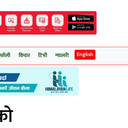
English
नशैली
विचार
टिभी
ग्यालरी
को