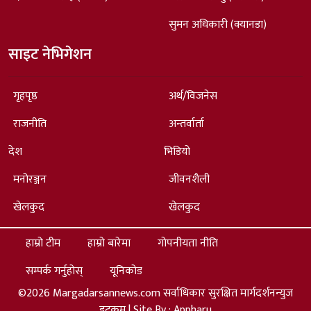
सुमन अधिकारी (क्यानडा)
साइट नेभिगेशन
गृहपृष्ठ
अर्थ/विजनेस
राजनीति
अन्तर्वार्ता
देश
भिडियो
मनोरञ्जन
जीवनशैली
खेलकुद
खेलकुद
हाम्रो टीम
हाम्रो बारेमा
गोपनीयता नीति
सम्पर्क गर्नुहोस्
यूनिकोड
©2026 Margadarsannews.com सर्वाधिकार सुरक्षित मार्गदर्शनन्युज
डटकम | Site By :
Appharu