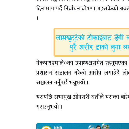
दिन माग गर्दै निर्वाचन घोषणा भइसकेको अवस
।
नेकपा९एमाले०का उपाध्यक्षसमेत रहनुभएका र
प्रशासन सञ्चालन गरेको आरोप लगाउँदै लोकत
सञ्चालन गर्नुपर्छ भन्नुभयो ।
यसपछि सभामुख ओनसरी घर्तीले यसका बारेम
गराउनुभयो ।