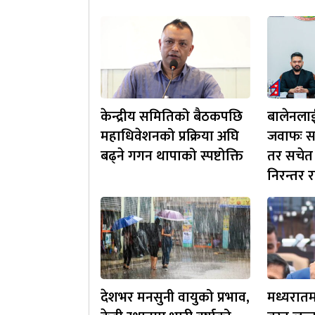
केन्द्रीय समितिको बैठकपछि
बालेनला
महाधिवेशनको प्रक्रिया अघि
जवाफः स
बढ्ने गगन थापाको स्पष्टोक्ति
तर सचेत
निरन्तर र
देशभर मनसुनी वायुको प्रभाव,
मध्यरात