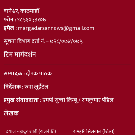
बानेश्वर, काठमाडौँ
फोन :
९८५१०५३१०७
इमेल :
margadarsannews@gmail.com
सूचना विभाग दर्ता नं. – ७२८/०७४/०७५
टिम मार्गदर्शन
सम्पादक
: दीपक पाठक
निर्देशक
: रुपा लुइँटेल
प्रमुख संवाददाता
: एमपी सुब्बा लिम्बू / रामकुमार पौडेल
लेखक
दयाल बहादुर शाही (राजनीति)
रामहरि सिलवाल (शिक्षा)